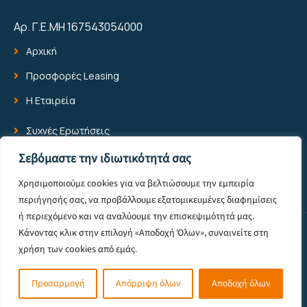
Αρ. Γ.Ε.ΜΗ 167543054000
Αρχική
Προσφορές Leasing
Η Εταιρεία
Συχνές Ερωτήσεις
Blog
Σεβόμαστε την ιδιωτικότητά σας
Επικοινωνία
Χρησιμοποιούμε cookies για να βελτιώσουμε την εμπειρία
περιήγησής σας, να προβάλλουμε εξατομικευμένες διαφημίσεις
ή περιεχόμενο και να αναλύουμε την επισκεψιμότητά μας.
Κάνοντας κλικ στην επιλογή «Αποδοχή Όλων», συναινείτε στη
© 2025 All Rights Reserved -
Πολιτική Προστασίας Προσωπικών
χρήση των cookies από εμάς.
Δεδομένων
Powered by Pixelone
Προσαρμογή
Απόρριψη όλων
Αποδοχή όλων