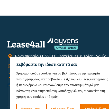
Ρήγα Φεραίου 1, 35100, Πλατεία Ελευθερίας, Λαμία
Σεβόμαστε την ιδιωτικότητά σας
2231022422
Χρησιμοποιούμε cookies για να βελτιώσουμε την εμπειρία
6944121855
περιήγησής σας, να προβάλλουμε εξατομικευμένες διαφημίσεις
info@lease4all.gr
ή περιεχόμενο και να αναλύουμε την επισκεψιμότητά μας.
Κάνοντας κλικ στην επιλογή «Αποδοχή Όλων», συναινείτε στη
χρήση των cookies από εμάς.