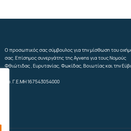
Ο προσωπικός σας σύμβουλος για την μίσθωση του οχή
σας. Επίσημος συνεργάτης της Ayvens για τους Νομούς
Φθιώτιδας , Ευρυτανίας, Φωκίδας, Βοιωτίας και την Εύβ
Αρ. Γ.Ε.ΜΗ 167543054000