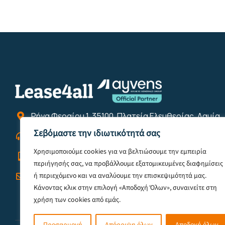
Ρήγα Φεραίου 1, 35100, Πλατεία Ελευθερίας, Λαμία
Σεβόμαστε την ιδιωτικότητά σας
2231022422
Χρησιμοποιούμε cookies για να βελτιώσουμε την εμπειρία
6944121855
περιήγησής σας, να προβάλλουμε εξατομικευμένες διαφημίσεις
info@lease4all.gr
ή περιεχόμενο και να αναλύουμε την επισκεψιμότητά μας.
Κάνοντας κλικ στην επιλογή «Αποδοχή Όλων», συναινείτε στη
χρήση των cookies από εμάς.