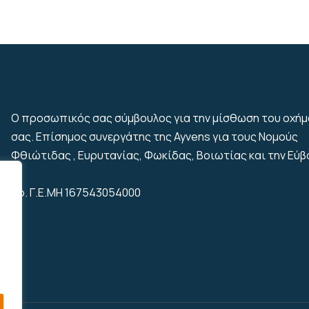
Ο προσωπικός σας σύμβουλος για την μίσθωση του οχή
σας. Επίσημος συνεργάτης της Ayvens για τους Νομούς
Φθιώτιδας , Ευρυτανίας, Φωκίδας, Βοιωτίας και την Εύβ
Αρ. Γ.Ε.ΜΗ 167543054000