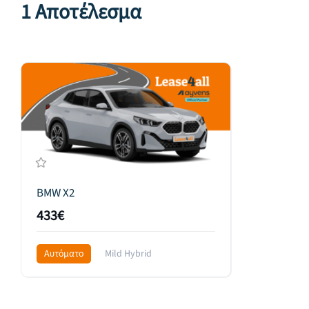
1 Αποτέλεσμα
BMW X2
433€
Αυτόματο
Mild Hybrid
Front Wheel Drive
599€