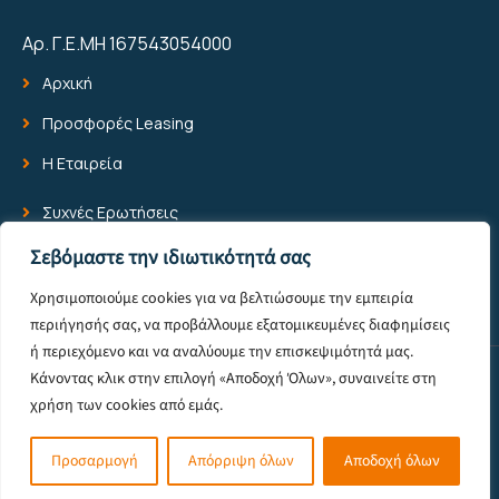
Αρ. Γ.Ε.ΜΗ 167543054000
Αρχική
Προσφορές Leasing
Η Εταιρεία
Συχνές Ερωτήσεις
Blog
Σεβόμαστε την ιδιωτικότητά σας
Επικοινωνία
Χρησιμοποιούμε cookies για να βελτιώσουμε την εμπειρία
περιήγησής σας, να προβάλλουμε εξατομικευμένες διαφημίσεις
ή περιεχόμενο και να αναλύουμε την επισκεψιμότητά μας.
Κάνοντας κλικ στην επιλογή «Αποδοχή Όλων», συναινείτε στη
© 2025 All Rights Reserved -
Πολιτική Προστασίας Προσωπικών
χρήση των cookies από εμάς.
Δεδομένων
Powered by Pixelone
Προσαρμογή
Απόρριψη όλων
Αποδοχή όλων