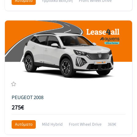
Αυτόματο
Υβριδικό Βενζίνη
Front Wheel Drive
355€
PEUGEOT 2008
275€
Αυτόματο
Mild Hybrid
Front Wheel Drive
369€