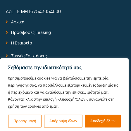
Αρ. Γ.Ε.ΜΗ 167543054000
Αρχική
Προσφορές Leasing
Η Εταιρεία
Συχνές Ερωτήσεις
Blog
Σεβόμαστε την ιδιωτικότητά σας
Επικοινωνία
Χρησιμοποιούμε cookies για να βελτιώσουμε την εμπειρία
περιήγησής σας, να προβάλλουμε εξατομικευμένες διαφημίσεις
ή περιεχόμενο και να αναλύουμε την επισκεψιμότητά μας.
Κάνοντας κλικ στην επιλογή «Αποδοχή Όλων», συναινείτε στη
© 2025 All Rights Reserved -
Πολιτική Προστασίας Προσωπικών
χρήση των cookies από εμάς.
Δεδομένων
Powered by Pixelone
Προσαρμογή
Απόρριψη όλων
Αποδοχή όλων