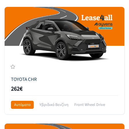
TOYOTA CHR
262€
Αυτόματο
Υβριδικό Βενζίνη
Front Wheel Drive
355€