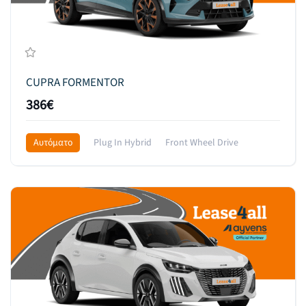
CUPRA FORMENTOR
386€
Αυτόματο
Plug In Hybrid
Front Wheel Drive
545€