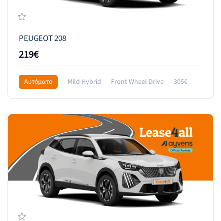
PEUGEOT 208
219€
Αυτόματο
Mild Hybrid
Front Wheel Drive
305€