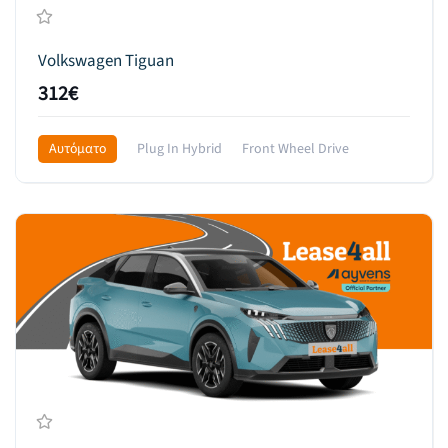
Volkswagen Tiguan
312€
Αυτόματο
Plug In Hybrid
Front Wheel Drive
589€