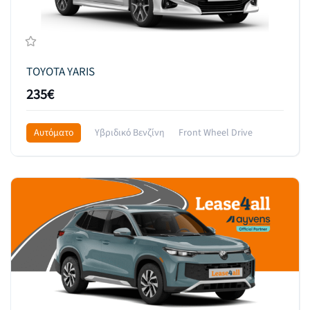
TOYOTA YARIS
235€
Αυτόματο
Υβριδικό Βενζίνη
Front Wheel Drive
319€