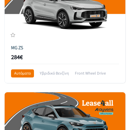
MG ZS
284€
Αυτόματο
Υβριδικό Βενζίνη
Front Wheel Drive
379€