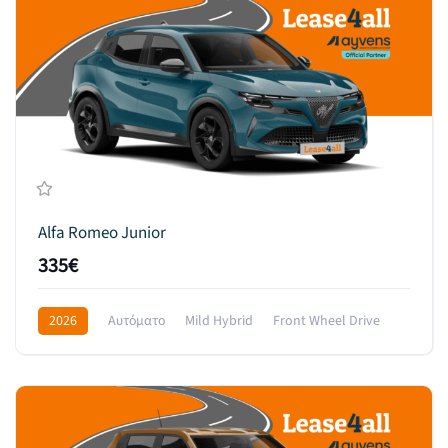
Alfa Romeo Junior
335€
2026
Αυτόματο
Mild Hybrid
Front Wheel Drive
459€