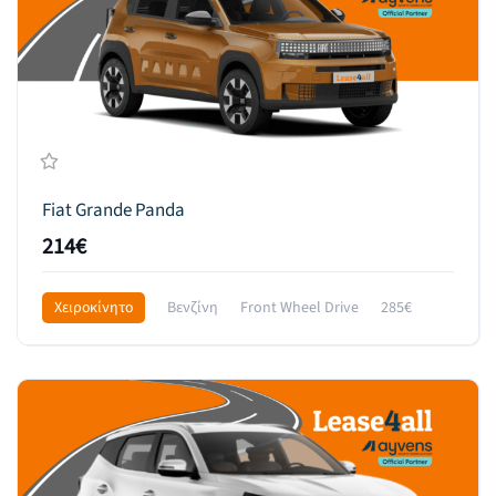
Fiat Grande Panda
214€
Χειροκίνητο
Βενζίνη
Front Wheel Drive
285€