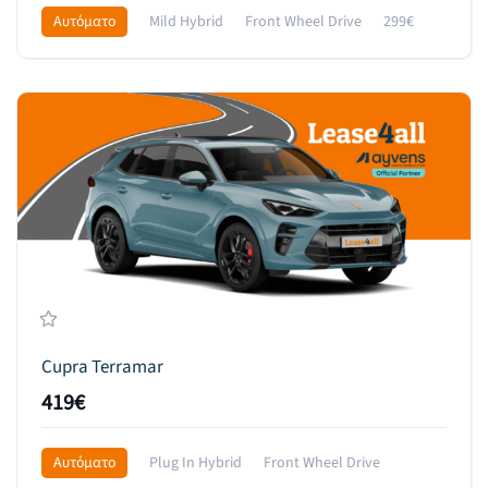
Αυτόματο
Mild Hybrid
Front Wheel Drive
299€
Cupra Terramar
419€
Αυτόματο
Plug In Hybrid
Front Wheel Drive