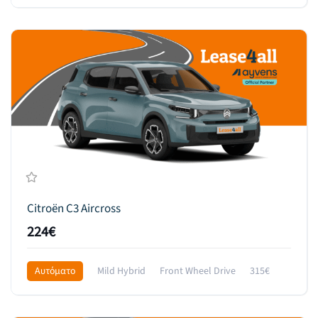
589€
Citroën C3 Aircross
224€
Αυτόματο
Mild Hybrid
Front Wheel Drive
315€