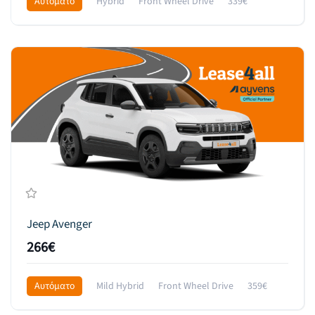
Αυτόματο
Hybrid
Front Wheel Drive
339€
Jeep Avenger
266€
Αυτόματο
Mild Hybrid
Front Wheel Drive
359€