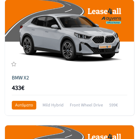
BMW X2
433€
Αυτόματο
Mild Hybrid
Front Wheel Drive
599€