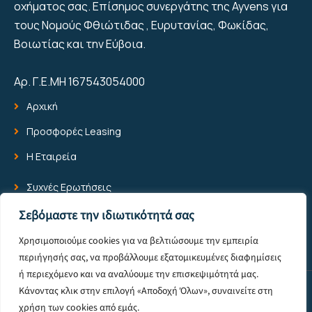
οχήματος σας. Επίσημος συνεργάτης της Ayvens για
τους Νομούς Φθιώτιδας , Ευρυτανίας, Φωκίδας,
Βοιωτίας και την Εύβοια.
Αρ. Γ.Ε.ΜΗ 167543054000
Αρχική
Προσφορές Leasing
Η Εταιρεία
Συχνές Ερωτήσεις
Blog
Σεβόμαστε την ιδιωτικότητά σας
Επικοινωνία
Χρησιμοποιούμε cookies για να βελτιώσουμε την εμπειρία
περιήγησής σας, να προβάλλουμε εξατομικευμένες διαφημίσεις
ή περιεχόμενο και να αναλύουμε την επισκεψιμότητά μας.
Κάνοντας κλικ στην επιλογή «Αποδοχή Όλων», συναινείτε στη
© 2025 All Rights Reserved -
Πολιτική Προστασίας Προσωπικών
χρήση των cookies από εμάς.