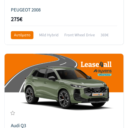
PEUGEOT 2008
275€
Αυτόματο
Mild Hybrid
Front Wheel Drive
369€
Audi Q3