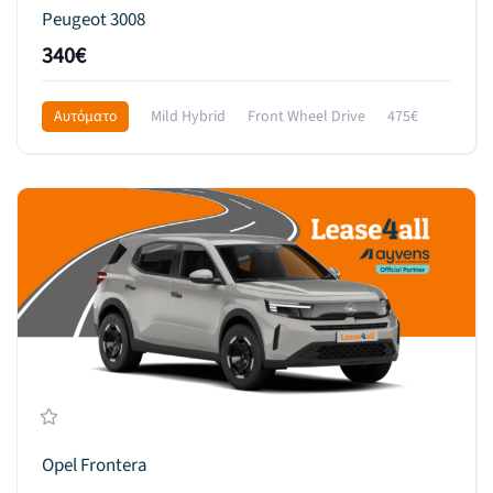
Peugeot 3008
340€
Αυτόματο
Mild Hybrid
Front Wheel Drive
475€
Opel Frontera