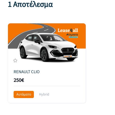
1 Αποτέλεσμα
RENAULT CLIO
250€
Αυτόματο
Hybrid
Front Wheel Drive
345€