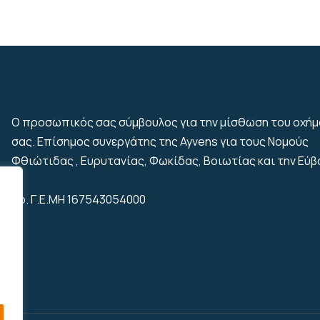
Ο προσωπικός σας σύμβουλος για την μίσθωση του οχή
σας. Επίσημος συνεργάτης της Ayvens για τους Νομούς
Φθιώτιδας , Ευρυτανίας, Φωκίδας, Βοιωτίας και την Εύβ
Αρ. Γ.Ε.ΜΗ 167543054000