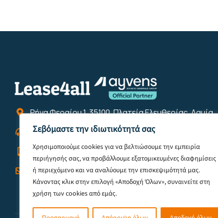
Ρήγα Φεραίου 1, 35100, Πλατεία Ελευθερίας, Λαμία
Σεβόμαστε την ιδιωτικότητά σας
2231022422
Χρησιμοποιούμε cookies για να βελτιώσουμε την εμπειρία
6944121855
περιήγησής σας, να προβάλλουμε εξατομικευμένες διαφημίσεις
info@lease4all.gr
ή περιεχόμενο και να αναλύουμε την επισκεψιμότητά μας.
Κάνοντας κλικ στην επιλογή «Αποδοχή Όλων», συναινείτε στη
χρήση των cookies από εμάς.