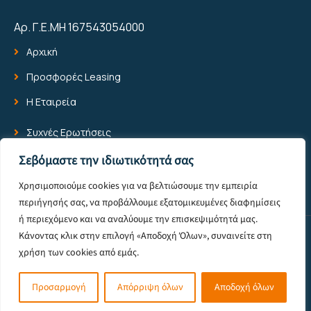
Αρ. Γ.Ε.ΜΗ 167543054000
Αρχική
Προσφορές Leasing
Η Εταιρεία
Συχνές Ερωτήσεις
Blog
Σεβόμαστε την ιδιωτικότητά σας
Επικοινωνία
Χρησιμοποιούμε cookies για να βελτιώσουμε την εμπειρία
περιήγησής σας, να προβάλλουμε εξατομικευμένες διαφημίσεις
ή περιεχόμενο και να αναλύουμε την επισκεψιμότητά μας.
Κάνοντας κλικ στην επιλογή «Αποδοχή Όλων», συναινείτε στη
© 2025 All Rights Reserved -
Πολιτική Προστασίας Προσωπικών
χρήση των cookies από εμάς.
Δεδομένων
Powered by Pixelone
Προσαρμογή
Απόρριψη όλων
Αποδοχή όλων