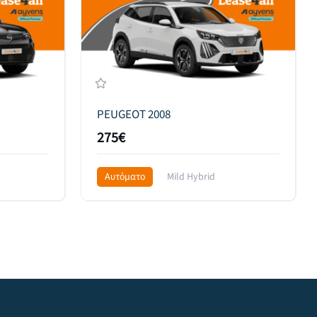
PEUGEOT 2008
275€
Αυτόματο
Mild Hybrid
Front Wheel Drive
369€