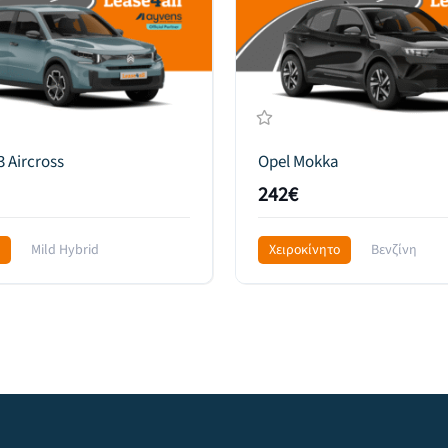
3 Aircross
Opel Mokka
242€
Mild Hybrid
Χειροκίνητο
Βενζίνη
l Drive
315€
Front Wheel Drive
329€