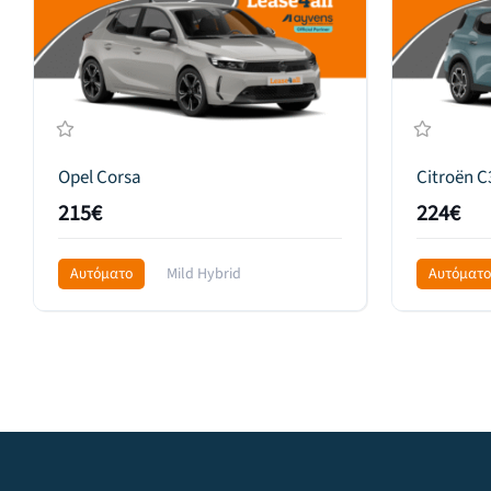
Opel Corsa
Citroën C
215€
224€
Αυτόματο
Mild Hybrid
Αυτόματο
Front Wheel Drive
299€
Front Whee