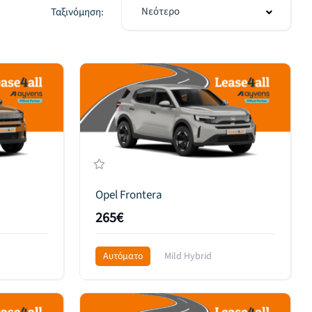
Νεότερο
Ταξινόμηση:
Opel Frontera
265€
Αυτόματο
Mild Hybrid
Front Wheel Drive
359€