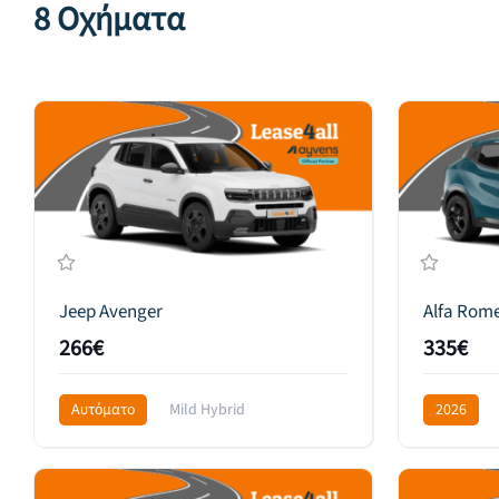
8 Οχήματα
Jeep Avenger
Alfa Rome
266€
335€
Αυτόματο
Mild Hybrid
2026
Front Wheel Drive
359€
Front Whee