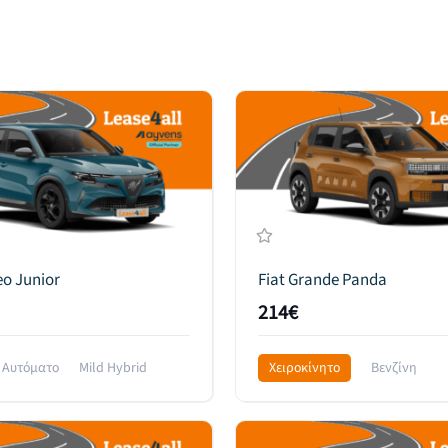
o Junior
Fiat Grande Panda
214€
Αυτόματο
Mild Hybrid
Χειροκίνητο
Βενζίνη
l Drive
459€
Front Wheel Drive
285€