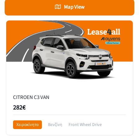
Map View
CITROEN C3 VAN
282€
Χειροκίνητο
Βενζίνη
Front Wheel Drive