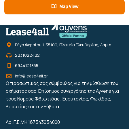
Map View
Ρήγα Φεραίου 1, 35100, Πλατεία Ελευθερίας, Λαμία
2231022422
6944121855
info@lease4all.gr
Ο προσωπικός σας σύμβουλος για την μίσθωση του
οχήματος σας. Επίσημος συνεργάτης της Ayvens για
τους Νομούς Φθιώτιδας , Ευρυτανίας, Φωκίδας,
Βοιωτίας και την Εύβοια.
Αρ. Γ.Ε.ΜΗ 167543054000