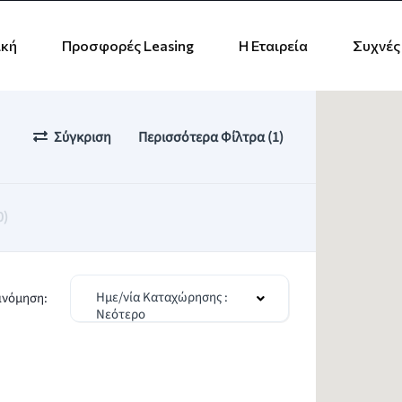
ική
Προσφορές Leasing
Η Εταιρεία
Συχνές
Σύγκριση
Περισσότερα Φίλτρα (1)
0)
Ημε/νία Καταχώρησης :
ινόμηση:
Νεότερο