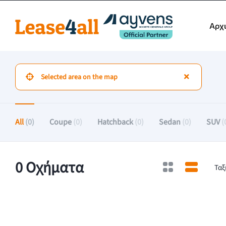
Αρχ
All
(0)
Coupe
(0)
Hatchback
(0)
Sedan
(0)
SUV
(
0 Οχήματα
Ταξ