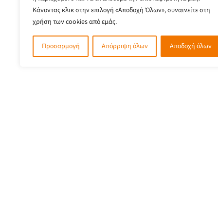
Κάνοντας κλικ στην επιλογή «Αποδοχή Όλων», συναινείτε στη
χρήση των cookies από εμάς.
Προσαρμογή
Απόρριψη όλων
Αποδοχή όλων
Ρήγα Φεραίου 1, 35100, Πλατεία Ελευθερίας, Λαμία
2231022422
6944121855