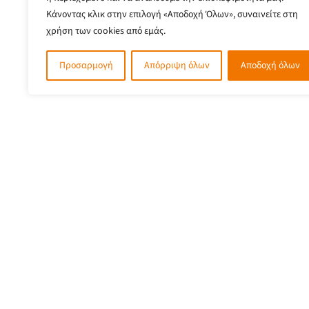
Κάνοντας κλικ στην επιλογή «Αποδοχή Όλων», συναινείτε στη
χρήση των cookies από εμάς.
Προσαρμογή
Απόρριψη όλων
Αποδοχή όλων
Ρήγα Φεραίου 1, 35100, Πλατεία Ελευθερίας, Λαμία
2231022422
6944121855