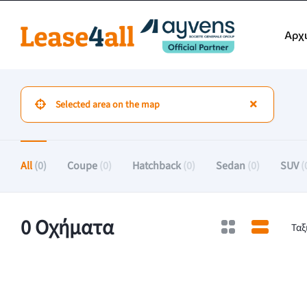
Αρχ
All
(0)
Coupe
(0)
Hatchback
(0)
Sedan
(0)
SUV
(
0 Οχήματα
Ταξ