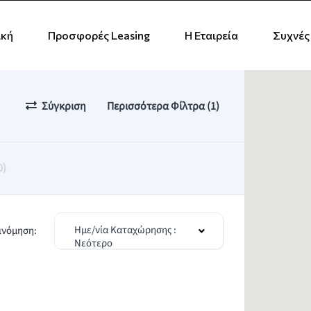
ική
Προσφορές Leasing
Η Εταιρεία
Συχνές
Σύγκριση
Περισσότερα Φίλτρα (1)
0)
Ημε/νία Καταχώρησης :
ινόμηση:
Νεότερο