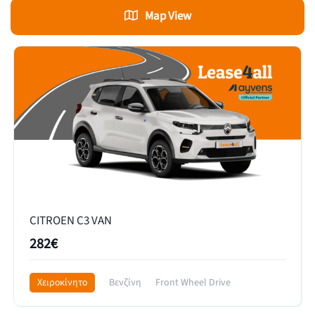
Map View
CITROEN C3 VAN
282€
Χειροκίνητο
Βενζίνη
Front Wheel Drive