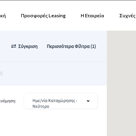
ική
Προσφορές Leasing
Η Εταιρεία
Συχνές
Σύγκριση
Περισσότερα Φίλτρα (1)
0)
Ημε/νία Καταχώρησης :
ινόμηση:
Νεότερο