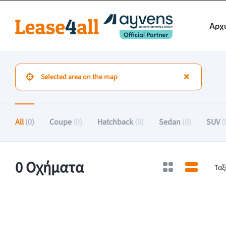
Αρχ
All
(0)
Coupe
(0)
Hatchback
(0)
Sedan
(0)
SUV
(
0 Οχήματα
Ταξ