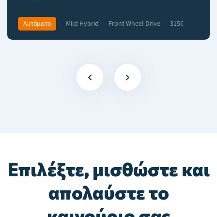
Αυτόματο
Mild Hybrid
Front Wheel Drive
315€
Επιλέξτε, μισθώστε και
απολαύστε το
καινούριο σας