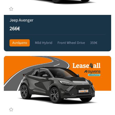
Jeep Avenger
266€
Αυτόματο
Mild Hybrid
Front Wheel Drive
359€