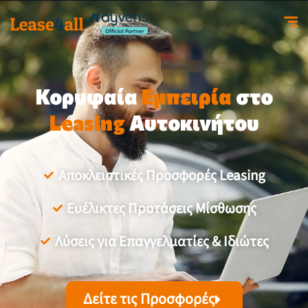
Κορυφαία
Εμπειρία
στο
Leasing
Αυτοκινήτου
Αποκλειστικές Προσφορές Leasing
Ευέλικτες Προτάσεις Μίσθωσης
Λύσεις για Επαγγελματίες & Ιδιώτες
Δείτε τις Προσφορές