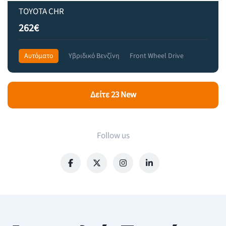
TOYOTA CHR
262€
Αυτόματο
Υβριδικό Βενζίνη
Front Wheel Drive
355€
Δείτε 23 New
Follow us