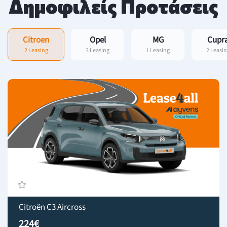
Δημοφιλείς Προτάσεις
Citroen
Opel
MG
Cupr
2 Leasing
3 Leasing
1 Leasing
2 Leasi
Citroën C3 Aircross
224€