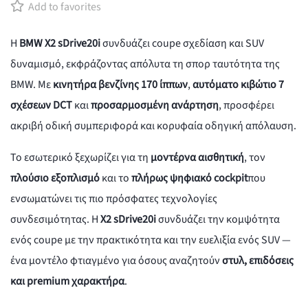
Add to favorites
Η
BMW X2 sDrive20i
συνδυάζει coupe σχεδίαση και SUV
δυναμισμό, εκφράζοντας απόλυτα τη σπορ ταυτότητα της
BMW. Με
κινητήρα βενζίνης 170 ίππων
,
αυτόματο κιβώτιο 7
σχέσεων DCT
και
προσαρμοσμένη ανάρτηση
, προσφέρει
ακριβή οδική συμπεριφορά και κορυφαία οδηγική απόλαυση.
Το εσωτερικό ξεχωρίζει για τη
μοντέρνα αισθητική
, τον
πλούσιο εξοπλισμό
και το
πλήρως ψηφιακό cockpit
που
ενσωματώνει τις πιο πρόσφατες τεχνολογίες
συνδεσιμότητας. Η
X2 sDrive20i
συνδυάζει την κομψότητα
ενός coupe με την πρακτικότητα και την ευελιξία ενός SUV —
ένα μοντέλο φτιαγμένο για όσους αναζητούν
στυλ, επιδόσεις
και premium χαρακτήρα
.