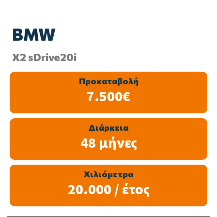
BMW
X2 sDrive20i
Προκαταβολή
7.500€
Διάρκεια
48 μήνες
Χιλιόμετρα
20.000 / έτος