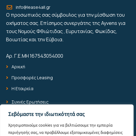
info@lease4all.gr
Ο προσωπικός σας σύμβουλος για την μίσθωση του
οχήματος σας. Επίσημος συνεργάτης της Ayvens για
τους Νομούς Φθιώτιδας , Ευρυτανίας, Φωκίδας,
Βοιωτίας και την Εύβοια.
Αρ. Γ.Ε.ΜΗ 167543054000
Αρχική
Προσφορές Leasing
Η Εταιρεία
Συχνές Ερωτήσεις
Blog
Σεβόμαστε την ιδιωτικότητά σας
Επικοινωνία
Χρησιμοποιούμε cookies για να βελτιώσουμε την εμπειρία
περιήγησής σας, να προβάλλουμε εξατομικευμένες διαφημίσεις