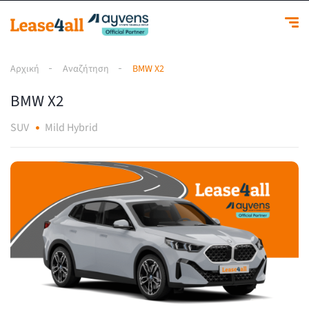
Αρχική
Αναζήτηση
BMW X2
BMW X2
SUV
Mild Hybrid
1
/
1