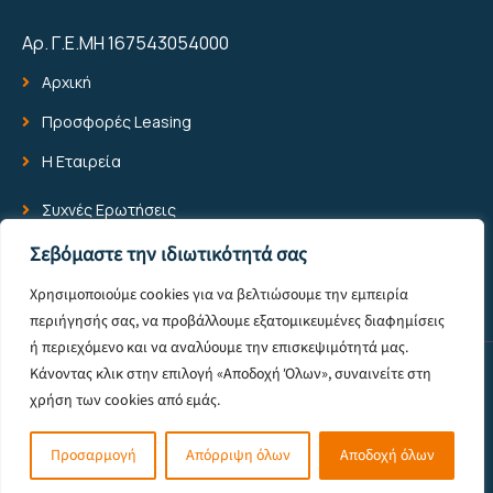
Αρ. Γ.Ε.ΜΗ 167543054000
Αρχική
Προσφορές Leasing
Η Εταιρεία
Συχνές Ερωτήσεις
Blog
Σεβόμαστε την ιδιωτικότητά σας
Επικοινωνία
Χρησιμοποιούμε cookies για να βελτιώσουμε την εμπειρία
περιήγησής σας, να προβάλλουμε εξατομικευμένες διαφημίσεις
ή περιεχόμενο και να αναλύουμε την επισκεψιμότητά μας.
Κάνοντας κλικ στην επιλογή «Αποδοχή Όλων», συναινείτε στη
© 2025 All Rights Reserved -
Πολιτική Προστασίας Προσωπικών
χρήση των cookies από εμάς.
Δεδομένων
Powered by Pixelone
Προσαρμογή
Απόρριψη όλων
Αποδοχή όλων