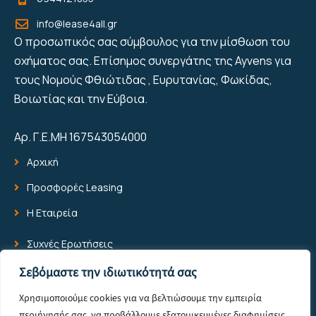
info@lease4all.gr
Ο προσωπικός σας σύμβουλος για την μίσθωση του
οχήματος σας. Επίσημος συνεργάτης της Ayvens για
τους Νομούς Φθιώτιδας , Ευρυτανίας, Φωκίδας,
Βοιωτίας και την Εύβοια.
Αρ. Γ.Ε.ΜΗ 167543054000
Αρχική
Προσφορές Leasing
Η Εταιρεία
Συχνές Ερωτήσεις
Blog
Σεβόμαστε την ιδιωτικότητά σας
Επικοινωνία
Χρησιμοποιούμε cookies για να βελτιώσουμε την εμπειρία
περιήγησής σας, να προβάλλουμε εξατομικευμένες διαφημίσεις