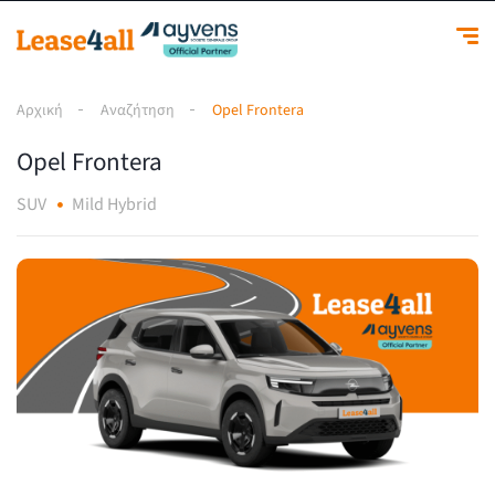
Αρχική
Αναζήτηση
Opel Frontera
Opel Frontera
SUV
Mild Hybrid
1
/
1