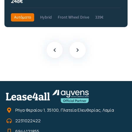
248€
Αυτόματο
Hybrid
Front Wheel Drive
339€
Ρήγα Φεραίου 1, 35100, Πλατεία Ελευθερίας, Λαμία
2231022422
6944121855