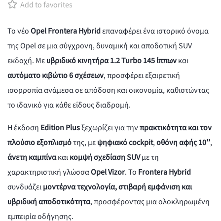
Add to favorites
Το νέο
Opel Frontera Hybrid
επαναφέρει ένα ιστορικό όνομα
της Opel σε μια σύγχρονη, δυναμική και αποδοτική SUV
εκδοχή. Με
υβριδικό κινητήρα 1.2 Turbo 145 ίππων
και
αυτόματο κιβώτιο 6 σχέσεων
, προσφέρει εξαιρετική
ισορροπία ανάμεσα σε απόδοση και οικονομία, καθιστώντας
το ιδανικό για κάθε είδους διαδρομή.
Η έκδοση
Edition Plus
ξεχωρίζει για την
πρακτικότητα και τον
πλούσιο εξοπλισμό
της, με
ψηφιακό cockpit
,
οθόνη αφής 10’’
,
άνετη καμπίνα
και
κομψή σχεδίαση SUV
με τη
χαρακτηριστική γλώσσα
Opel Vizor
. Το
Frontera Hybrid
συνδυάζει
μοντέρνα τεχνολογία, στιβαρή εμφάνιση και
υβριδική αποδοτικότητα
, προσφέροντας μια ολοκληρωμένη
εμπειρία οδήγησης.