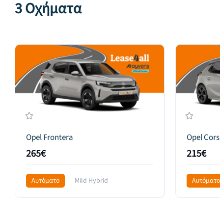
3 Οχήματα
Opel Frontera
Opel Cors
265€
215€
Αυτόματο
Mild Hybrid
Αυτόματο
Front Wheel Drive
359€
Front Whee