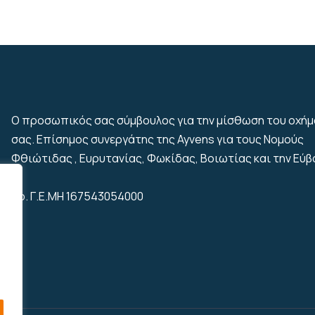
Ο προσωπικός σας σύμβουλος για την μίσθωση του οχή
σας. Επίσημος συνεργάτης της Ayvens για τους Νομούς
Φθιώτιδας , Ευρυτανίας, Φωκίδας, Βοιωτίας και την Εύβ
Αρ. Γ.Ε.ΜΗ 167543054000