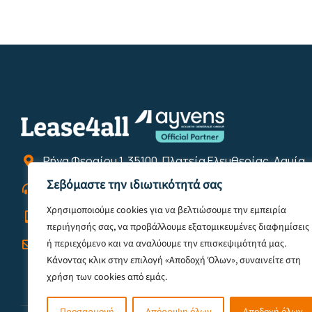
Ρήγα Φεραίου 1, 35100, Πλατεία Ελευθερίας, Λαμία
Σεβόμαστε την ιδιωτικότητά σας
2231022422
Χρησιμοποιούμε cookies για να βελτιώσουμε την εμπειρία
6944121855
περιήγησής σας, να προβάλλουμε εξατομικευμένες διαφημίσεις
info@lease4all.gr
ή περιεχόμενο και να αναλύουμε την επισκεψιμότητά μας.
Κάνοντας κλικ στην επιλογή «Αποδοχή Όλων», συναινείτε στη
χρήση των cookies από εμάς.