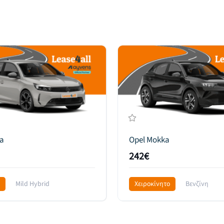
a
Opel Mokka
242€
Mild Hybrid
Χειροκίνητο
Βενζίνη
l Drive
299€
Front Wheel Drive
329€