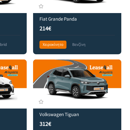
Fiat Grande Panda
214€
brid
Χειροκίνητο
Βενζίνη
Front Wheel Drive
285€
Volkswagen Tiguan
312€