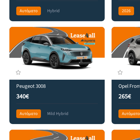
Αυτόματο
Hybrid
2026
Front Wheel Drive
345€
Front Wheel
Peugeot 3008
Opel Fron
340€
265€
Αυτόματο
Mild Hybrid
Αυτόματο
Front Wheel Drive
475€
Front Wheel