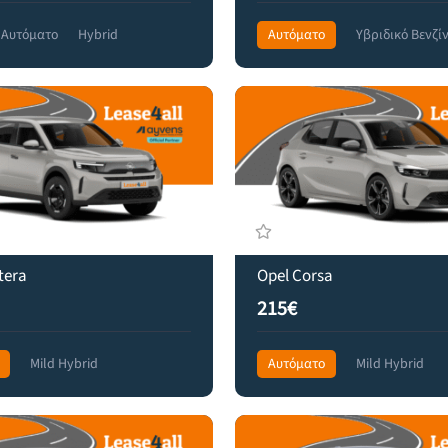
Αυτόματο
Hybrid
Αυτόματο
Υβριδικό Βενζί
 Drive
349€
Front Wheel Drive
319€
tera
Opel Corsa
215€
Mild Hybrid
Αυτόματο
Mild Hybrid
 Drive
359€
Front Wheel Drive
299€