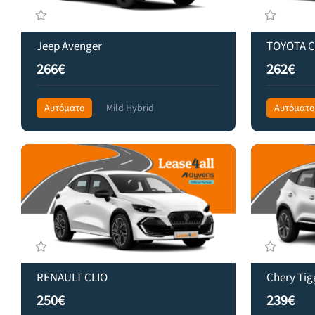
Jeep Avenger
TOYOTA 
266€
262€
Αυτόματο
Mild Hybrid
Αυτόματο
Front Wheel Drive
359€
Front Wheel
RENAULT CLIO
Chery Tig
250€
239€