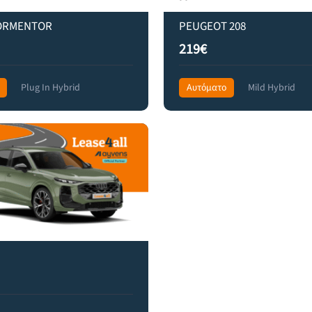
ORMENTOR
PEUGEOT 208
219€
Plug In Hybrid
Αυτόματο
Mild Hybrid
 Drive
545€
Front Wheel Drive
305€