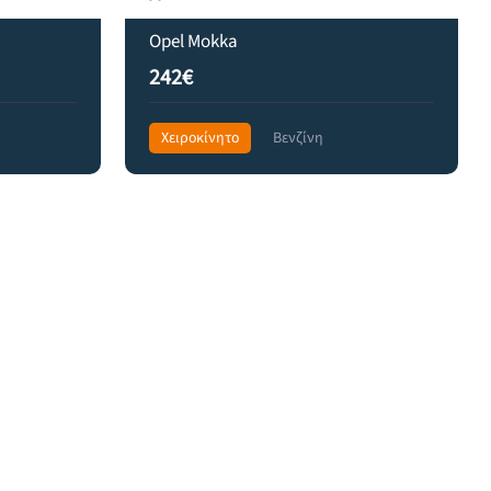
Opel Mokka
242€
Χειροκίνητο
Βενζίνη
Front Wheel Drive
329€