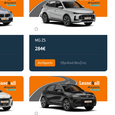
MG ZS
284€
Αυτόματο
Υβριδικό Βενζίνη
Front Wheel Drive
379€