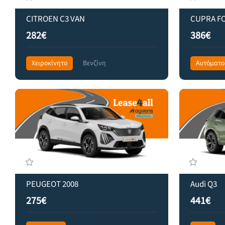
CITROEN C3 VAN
CUPRA F
282€
386€
Χειροκίνητο
Βενζίνη
Αυτόματο
Front Wheel Drive
356€
Front Wheel
PEUGEOT 2008
Audi Q3
275€
441€