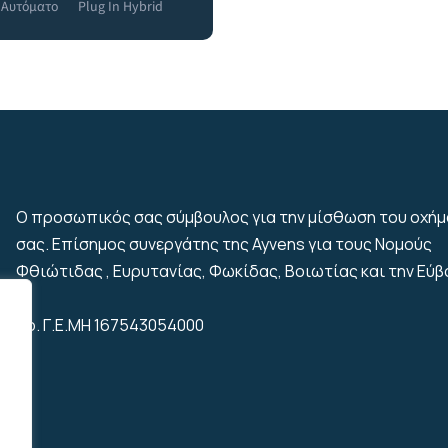
Αυτόματο
Plug In Hybrid
 Drive
629€
Ο προσωπικός σας σύμβουλος για την μίσθωση του οχή
σας. Επίσημος συνεργάτης της Ayvens για τους Νομούς
Φθιώτιδας , Ευρυτανίας, Φωκίδας, Βοιωτίας και την Εύβ
Αρ. Γ.Ε.ΜΗ 167543054000