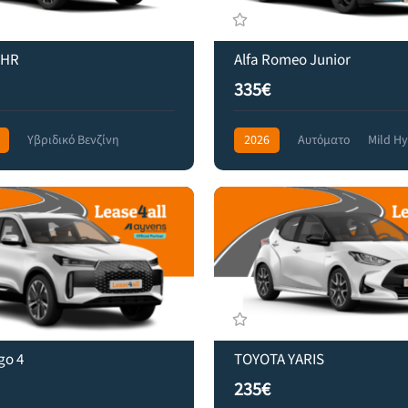
CHR
Alfa Romeo Junior
335€
Υβριδικό Βενζίνη
2026
Αυτόματο
Mild Hy
 Drive
355€
Front Wheel Drive
459€
go 4
TOYOTA YARIS
235€