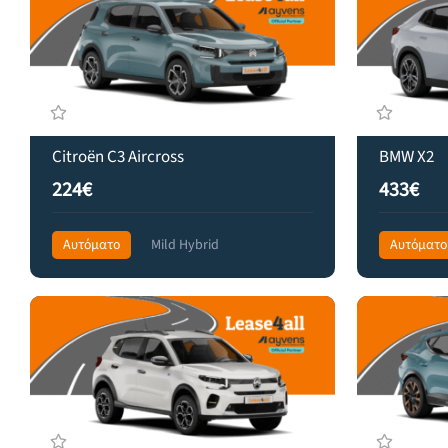
Citroën C3 Aircross
BMW X2
224€
433€
Αυτόματο
Mild Hybrid
Αυτόματο
Front Wheel Drive
315€
Front Wheel