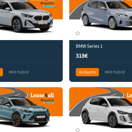
BMW Series 1
318€
Mild Hybrid
Αυτόματο
Mild Hybrid
 Drive
599€
Front Wheel Drive
439€